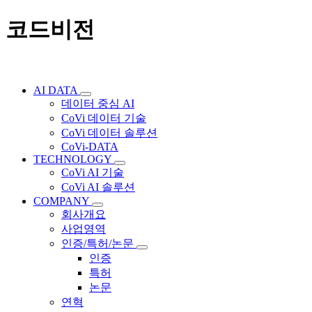
코드비전
AI DATA
데이터 중심 AI
CoVi 데이터 기술
CoVi 데이터 솔루션
CoVi-DATA
TECHNOLOGY
CoVi AI 기술
CoVi AI 솔루션
COMPANY
회사개요
사업영역
인증/특허/논문
인증
특허
논문
연혁